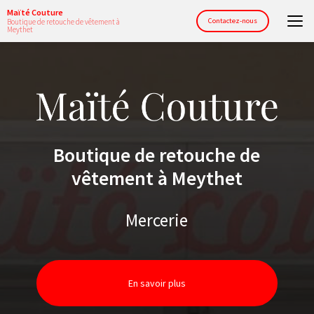
Aller
Maïté Couture
au
Contactez-nous
Boutique de retouche de vêtement à
Meythet
contenu
principal
Boutique de retouche de
vêtement à Meythet
Mercerie
En savoir plus