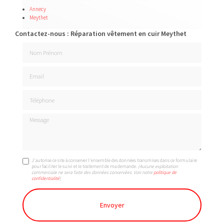
Annecy
Meythet
Contactez-nous : Réparation vêtement en cuir Meythet
Nom Prénom
Email
Téléphone
Message
J'autorise ce site à conserver l'ensemble des données transmises dans ce formulaire
pour faciliter le suivi et le traitement de ma demande.
(Aucune exploitation
commerciale ne sera faite des données conservées. Voir notre
politique de
confidentialité
)