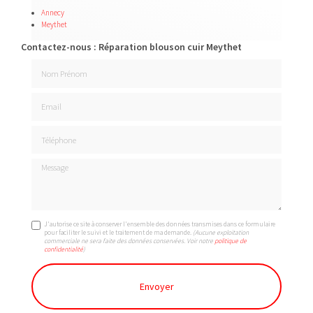
Annecy
Meythet
Contactez-nous : Réparation blouson cuir Meythet
Nom Prénom
Email
Téléphone
Message
J'autorise ce site à conserver l'ensemble des données transmises dans ce formulaire
pour faciliter le suivi et le traitement de ma demande.
(Aucune exploitation
commerciale ne sera faite des données conservées. Voir notre
politique de
confidentialité
)