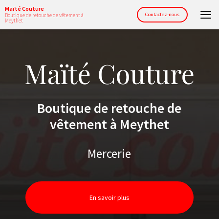
Aller
Maïté Couture
au
Contactez-nous
Boutique de retouche de vêtement à
Meythet
contenu
principal
Boutique de retouche de
vêtement à Meythet
Mercerie
En savoir plus