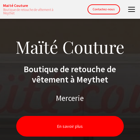
Aller
Maïté Couture
au
Contactez-nous
Boutique de retouche de vêtement à
Meythet
contenu
principal
Boutique de retouche de
vêtement à Meythet
Mercerie
En savoir plus