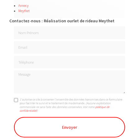
Annecy
Meythet
Contactez-nous : Réalisation ourlet de rideau Meythet
Nom Prénom
Email
Téléphone
Message
J'autorise ce site à conserver l'ensemble des données transmises dans ce formulaire
pour faciliter le suivi et le traitement de ma demande.
(Aucune exploitation
commerciale ne sera faite des données conservées. Voir notre
politique de
confidentialité
)