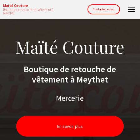
Aller
Maïté Couture
au
Contactez-nous
Boutique de retouche de vêtement à
Meythet
contenu
principal
Boutique de retouche de
vêtement à Meythet
Mercerie
En savoir plus