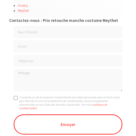
Annecy
Meythet
Contactez-nous : Prix retouche manche costume Meythet
Nom Prénom
Email
Téléphone
Message
J'autorise ce site à conserver l'ensemble des données transmises dans ce formulaire
pour faciliter le suivi et le traitement de ma demande.
(Aucune exploitation
commerciale ne sera faite des données conservées. Voir notre
politique de
confidentialité
)